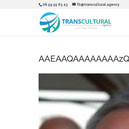
06 59 55 63 43
fb@transcultural.agency
AAEAAQAAAAAAAAzQ