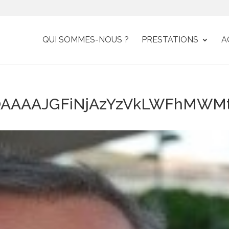
QUI SOMMES-NOUS ?
PRESTATIONS
A
AAAAJGFiNjAzYzVkLWFhMWMt