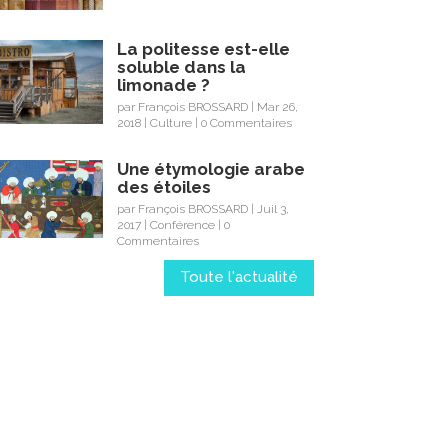
La politesse est-elle
soluble dans la
limonade ?
par
François BROSSARD
|
Mar 26,
2018
|
Culture
| 0 Commentaires
Une étymologie arabe
des étoiles
par
François BROSSARD
|
Juil 3,
2017
|
Conférence
| 0
Commentaires
Toute l'actualité