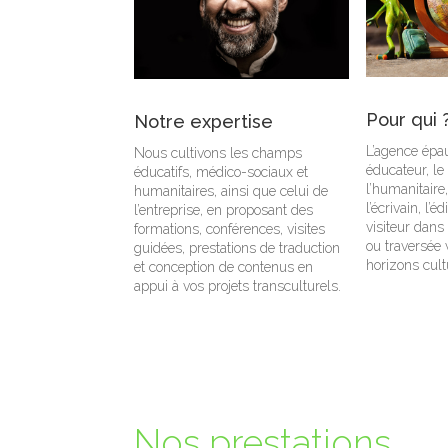
Pour qui 
Notre expertise
L’agence épau
Nous cultivons les champs
éducateur, le
éducatifs, médico-sociaux et
l’humanitaire
humanitaires, ainsi que celui de
l’écrivain, l’
l’entreprise, en proposant des
visiteur dan
formations, conférences, visites
ou traversée
guidées, prestations de traduction
horizons cult
et conception de contenus en
appui à vos projets transculturels.
Nos prestations