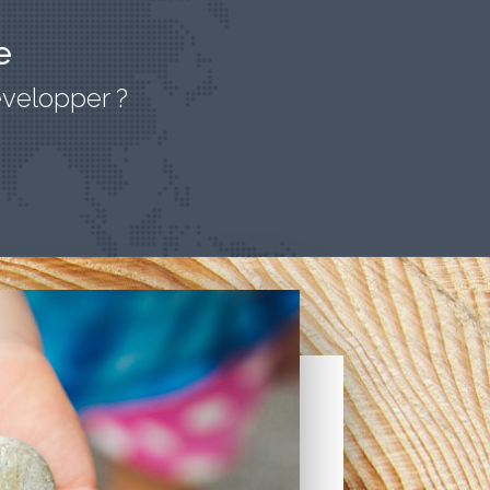
e
velopper ?