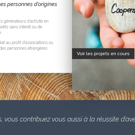
es personnes d’origines
 générateurs d’activité en
rêts sans intérêt ou de
n.
at au profit d’associations ou
 des personnes étrangères
Voir les projets en cours
.
, vous contribuez vous aussi à la réussite d’av