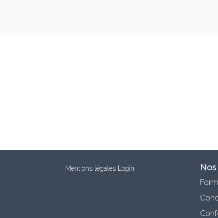
Nos 
Mentions légales
Login
Form
Conc
Confé