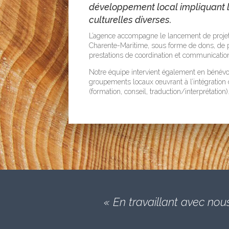
développement local impliquant l
culturelles diverses.
L’agence accompagne le lancement de projets
Charente-Maritime, sous forme de dons, de p
prestations de coordination et communicatio
Notre équipe intervient également en bénévol
groupements locaux œuvrant à l’intégration
(formation, conseil, traduction/interprétation)
« En travaillant avec nous