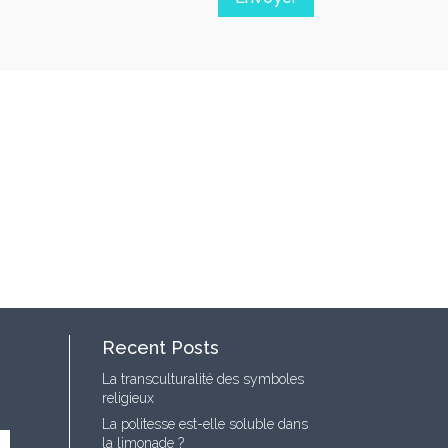
Recent Posts
La transculturalité des symboles
religieux
La politesse est-elle soluble dans
la limonade ?