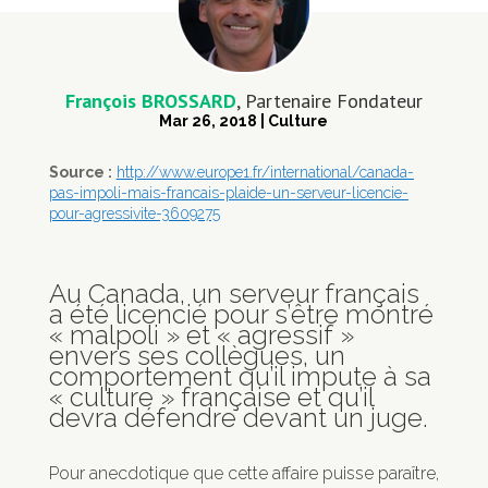
François BROSSARD
, Partenaire Fondateur
Mar 26, 2018
|
Culture
Source :
http://www.europe1.fr/international/canada-
pas-impoli-mais-francais-plaide-un-serveur-licencie-
pour-agressivite-3609275
Au Canada, un serveur français
a été licencié pour s’être montré
« malpoli » et « agressif »
envers ses collègues, un
comportement qu’il impute à sa
« culture » française et qu’il
devra défendre devant un juge.
Pour anecdotique que cette affaire puisse paraître,