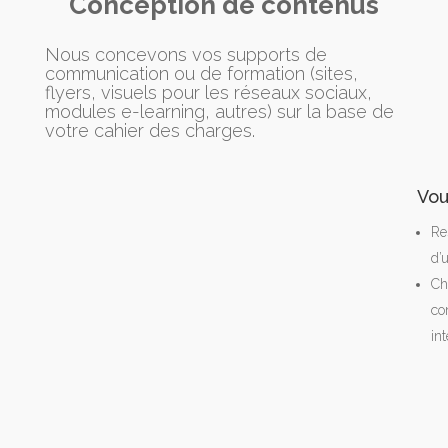
Conception de contenus
Nous concevons vos supports de
communication ou de formation (sites,
flyers, visuels pour les réseaux sociaux,
modules e-learning, autres) sur la base de
votre cahier des charges.
Vou
Re
d’
Ch
co
int