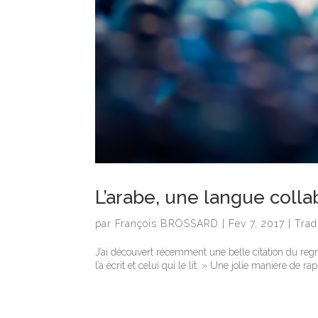
L’arabe, une langue colla
par
François BROSSARD
|
Fév 7, 2017
|
Trad
J’ai découvert récemment une belle citation du regre
l’a écrit et celui qui le lit. » Une jolie manière de