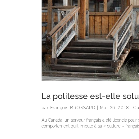
La politesse est-elle sol
par
François BROSSARD
|
Mar 26, 2018
|
Cu
Au Canada, un serveur français a été licencié pour 
comportement qu’il impute à sa « culture » français