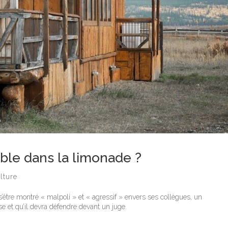
uble dans la limonade ?
lture
s’être montré « malpoli » et « agressif » envers ses collègues, un
e et qu’il devra défendre devant un juge.