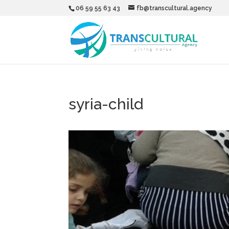
06 59 55 63 43
fb@transcultural.agency
syria-child