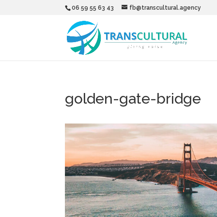
06 59 55 63 43
fb@transcultural.agency
golden-gate-bridge